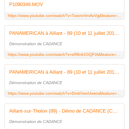
P1090349.MOV
https://www.youtube.com/watch?v=Twsmr4mAoVg&feature=youtu.be
PANAMERICAN à Aillant - 89 (10 et 11 juillet 2010) - Démo country (Cotton eyed joe)
Démonstration de CADANCE
https://www.youtube.com/watch?v=eR8nk1GQFtA&feature=youtu.be&list=FLQ1TmM6dhGbzGa7vNSFPToQ
PANAMERICAN à Aillant - 89 (10 et 11 juillet 2010) - Démo country (Easy come easy go)
Démonstration de CADANCE
https://www.youtube.com/watch?v=DmbVwnUweis&feature=youtu.be&list=FLQ1TmM6dhGbzGa7vNSFPToQ
Aillant-sur-Tholon (89) - Démo de CADANCE (Cucaracha)
Démonstration de CADANCE