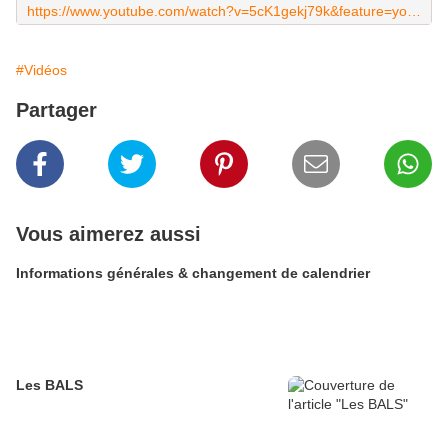
https://www.youtube.com/watch?v=5cK1gekj79k&feature=youtu.be&list=FLQ1TmM6dhGbzGa7vNSFPToQ
#Vidéos
Partager
Vous aimerez aussi
Informations générales & changement de calendrier
Les BALS