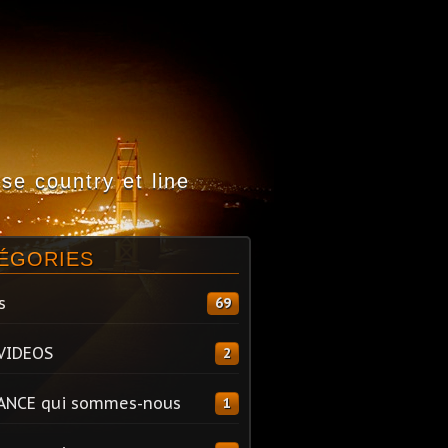
e country et line
ÉGORIES
s
69
VIDEOS
2
ANCE qui sommes-nous
1