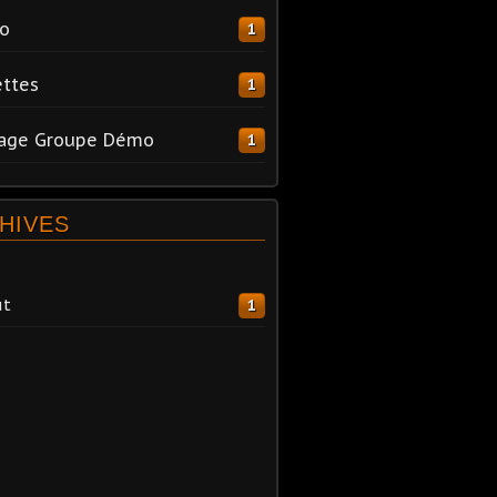
o
1
ttes
1
tage Groupe Démo
1
HIVES
ût
1