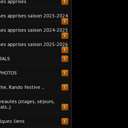
es apprises
1
es apprises saison 2023-2024
1
es apprises saison 2024-2025
1
es apprises saison 2025-2026
1
BALS
1
 PHOTOS
1
he, Rando festive ...
1
eautés (stages, séjours,
ls...)
1
ques liens
1