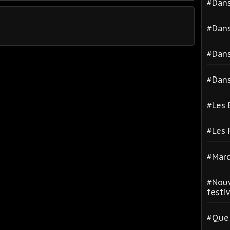
#Dans
#Dans
#Dans
#Dans
#Les 
#Les
#Marc
#Nouv
festiva
#Quel