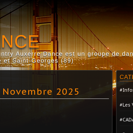
ANCE
try Auxerre Dance est un groupe de dans
 et Saint-Georges (89)
CAT
5 Novembre 2025
#Info
#Les 
#CAD