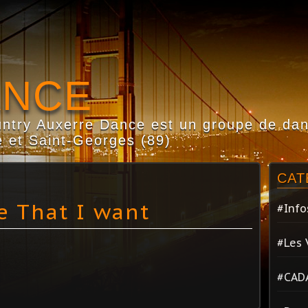
ANCE
try Auxerre Dance est un groupe de dans
 et Saint-Georges (89)
CAT
e That I want
#Info
#Les 
#CAD