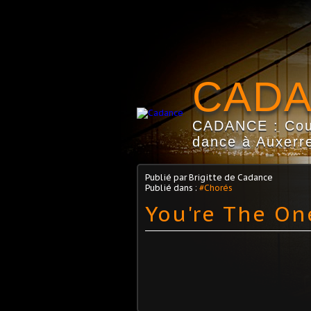
CAD
CADANCE : Coun
dance à Auxerre
Publié par Brigitte de Cadance
Publié dans :
#Chorés
You're The On