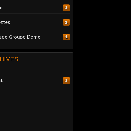
o
1
ttes
1
tage Groupe Démo
1
HIVES
ût
1