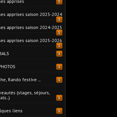
es apprises
1
es apprises saison 2023-2024
1
es apprises saison 2024-2025
1
es apprises saison 2025-2026
1
BALS
1
 PHOTOS
1
he, Rando festive ...
1
eautés (stages, séjours,
ls...)
1
ques liens
1