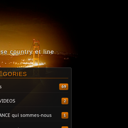
e country et line
ÉGORIES
s
69
VIDEOS
2
ANCE qui sommes-nous
1