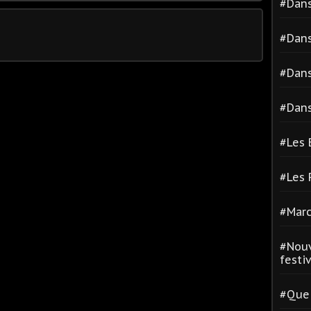
#Dans
#Dans
#Dans
#Dans
#Les 
#Les
#Marc
#Nouv
festiva
#Quel