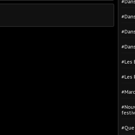
#Dans
#Dans
#Dans
#Dans
#Les 
#Les
#Marc
#Nouv
festiva
#Quel