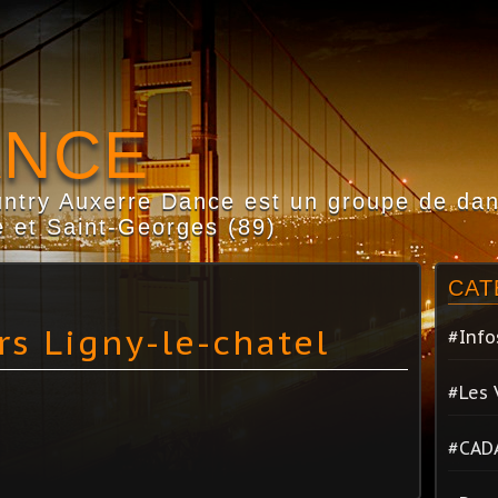
ANCE
try Auxerre Dance est un groupe de dans
 et Saint-Georges (89)
CAT
rs Ligny-le-chatel
#Info
#Les 
#CAD