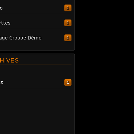
o
1
ttes
1
tage Groupe Démo
1
HIVES
ût
1