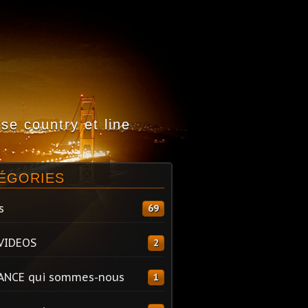
e country et line
ÉGORIES
s
69
VIDEOS
2
ANCE qui sommes-nous
1