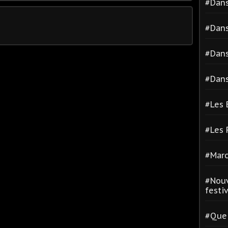
#Dans
#Dans
#Dans
#Dans
#Les 
#Les
#Marc
#Nouv
festiva
#Quel