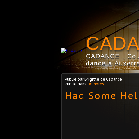
CAD
CADANCE : Coun
dance à Auxerre
Publié par Brigitte de Cadance
Publié dans :
#Chorés
Had Some Hel