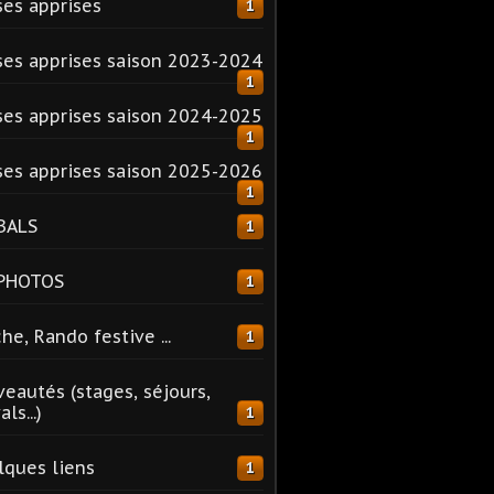
es apprises
1
es apprises saison 2023-2024
1
es apprises saison 2024-2025
1
es apprises saison 2025-2026
1
BALS
1
 PHOTOS
1
he, Rando festive ...
1
eautés (stages, séjours,
ls...)
1
ques liens
1