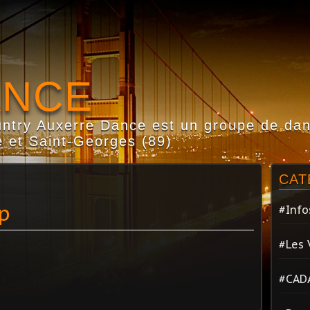
ANCE
try Auxerre Dance est un groupe de dans
 et Saint-Georges (89)
CAT
p
#Info
#Les 
#CAD