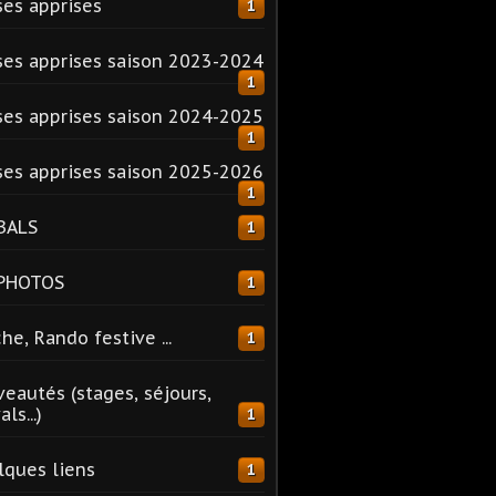
es apprises
1
es apprises saison 2023-2024
1
es apprises saison 2024-2025
1
es apprises saison 2025-2026
1
BALS
1
 PHOTOS
1
he, Rando festive ...
1
eautés (stages, séjours,
ls...)
1
ques liens
1