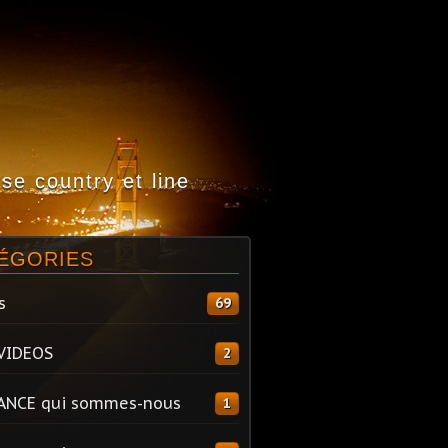
e country et line
ÉGORIES
s
69
VIDEOS
2
ANCE qui sommes-nous
1