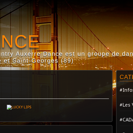
ANCE
try Auxerre Dance est un groupe de dans
 et Saint-Georges (89)
CAT
#Info
#Les 
#CAD