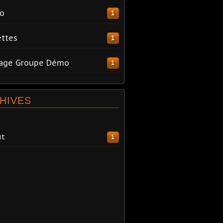
o
1
ttes
1
tage Groupe Démo
1
HIVES
ût
1