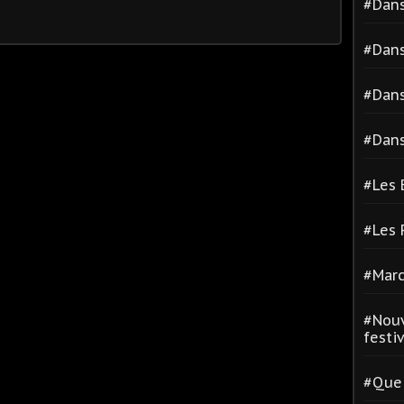
#Dans
#Dans
#Dans
#Dans
#Les 
#Les
#Marc
#Nouv
festiva
#Quel