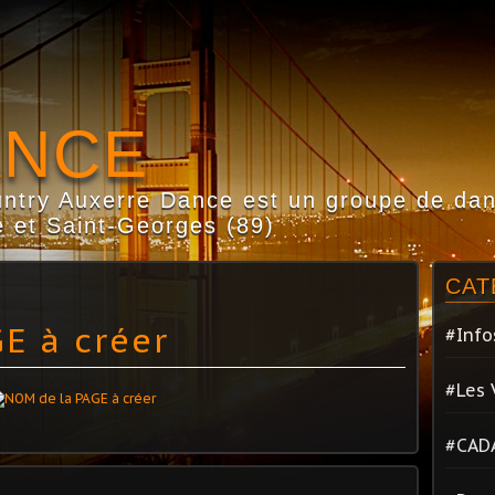
ANCE
try Auxerre Dance est un groupe de dans
 et Saint-Georges (89)
CAT
E à créer
#Info
#Les 
#CAD