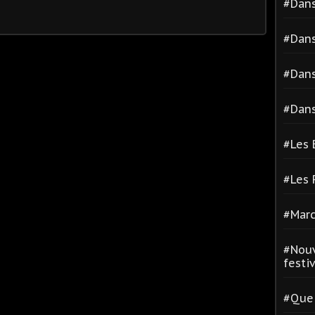
#Dans
#Dans
#Dans
#Dans
#Les 
#Les
#Marc
#Nouv
festiva
#Quel