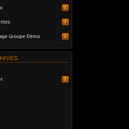
o
1
ttes
1
tage Groupe Démo
1
HIVES
ût
1