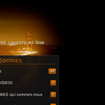
e country et line
ÉGORIES
s
69
VIDEOS
2
ANCE qui sommes-nous
1