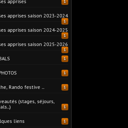
es apprises
1
es apprises saison 2023-2024
1
es apprises saison 2024-2025
1
es apprises saison 2025-2026
1
BALS
1
 PHOTOS
1
he, Rando festive ...
1
eautés (stages, séjours,
ls...)
1
ques liens
1