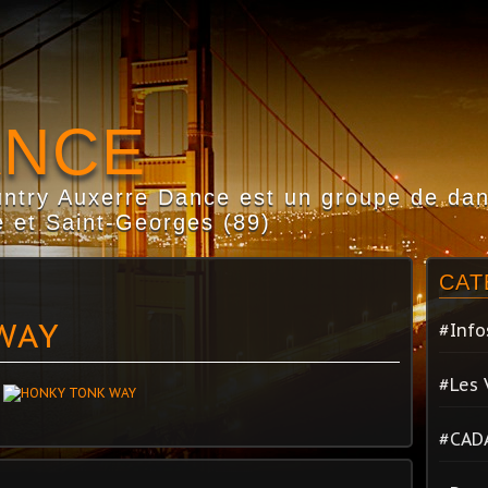
ANCE
try Auxerre Dance est un groupe de dans
 et Saint-Georges (89)
CAT
WAY
#Info
#Les 
#CAD