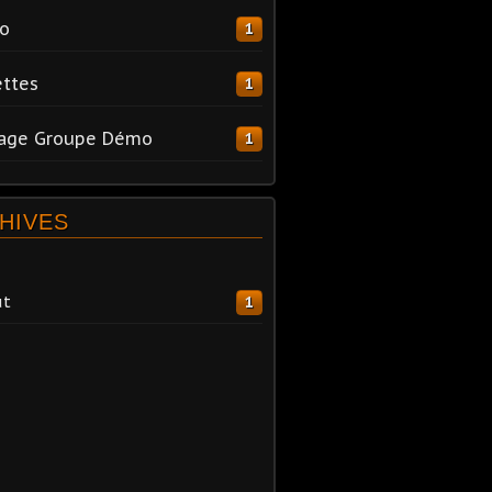
o
1
ttes
1
tage Groupe Démo
1
HIVES
ût
1