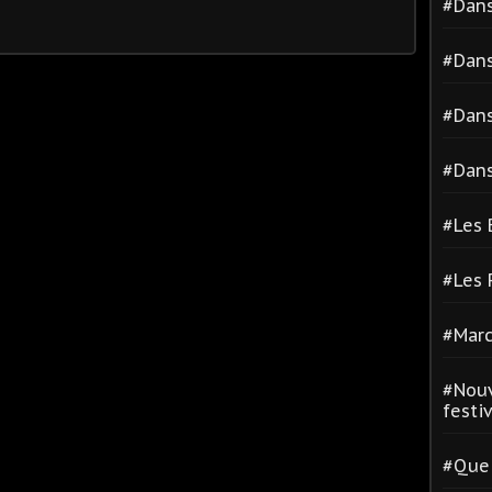
#Dans
#Dans
#Dans
#Dans
#Les 
#Les
#Marc
#Nouv
festiva
#Quel