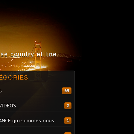
e country et line
ÉGORIES
s
69
VIDEOS
2
ANCE qui sommes-nous
1