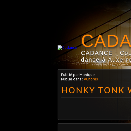
CAD
CADANCE : Coun
dance à Auxerre
Publié par Monique
Publié dans :
#Chorés
HONKY TONK 