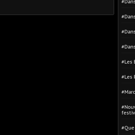
#Dans
#Dans
#Dans
#Dans
#Les 
#Les
#Marc
#Nouv
festiva
#Quel