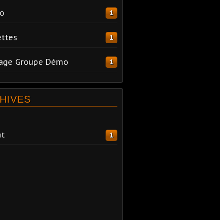
o
1
ttes
1
tage Groupe Démo
1
HIVES
ût
1