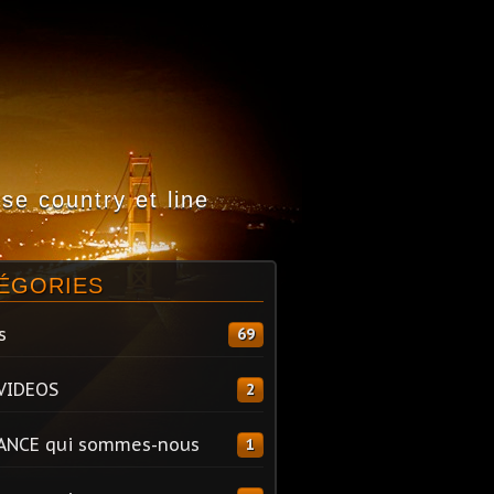
e country et line
ÉGORIES
s
69
VIDEOS
2
ANCE qui sommes-nous
1