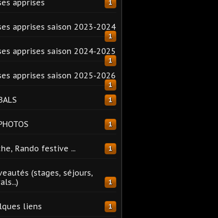
es apprises
1
es apprises saison 2023-2024
1
es apprises saison 2024-2025
1
es apprises saison 2025-2026
1
BALS
1
 PHOTOS
1
he, Rando festive ...
1
eautés (stages, séjours,
ls...)
1
ques liens
1