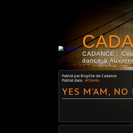
CAD
CADANCE : Coun
dance à Auxerre
Publié par Brigitte de Cadance
Publié dans :
#Chorés
YES M'AM, NO