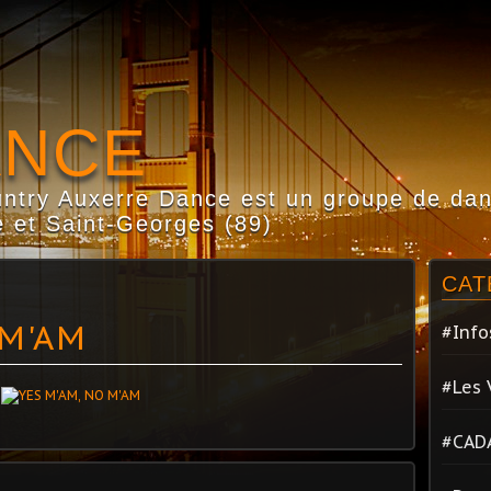
ANCE
try Auxerre Dance est un groupe de dans
 et Saint-Georges (89)
CAT
 M'AM
#Info
#Les 
#CAD