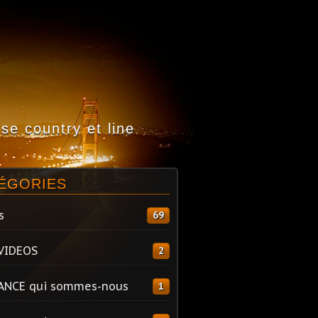
e country et line
ÉGORIES
s
69
VIDEOS
2
ANCE qui sommes-nous
1