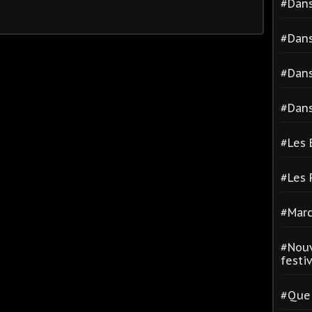
#Dans
#Dans
#Dans
#Dans
#Les 
#Les
#Marc
#Nouv
festiva
#Quel