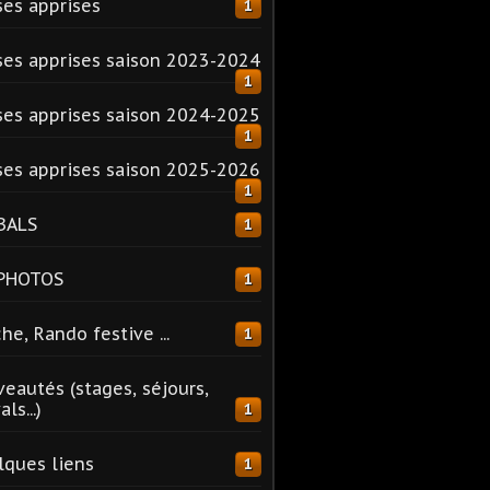
es apprises
1
es apprises saison 2023-2024
1
es apprises saison 2024-2025
1
es apprises saison 2025-2026
1
BALS
1
 PHOTOS
1
he, Rando festive ...
1
eautés (stages, séjours,
ls...)
1
ques liens
1