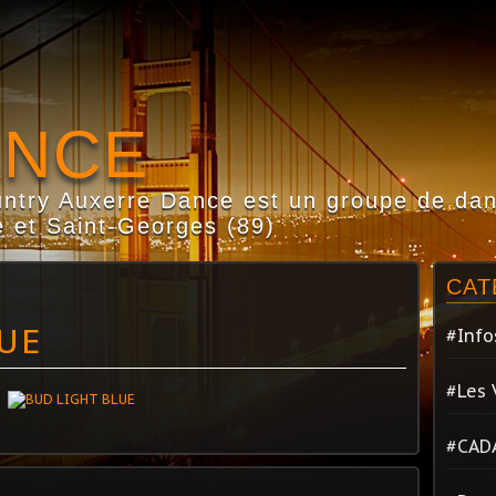
ANCE
try Auxerre Dance est un groupe de dans
 et Saint-Georges (89)
CAT
UE
#Info
#Les 
#CAD