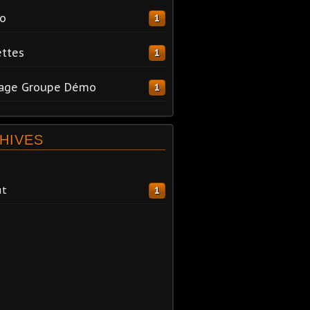
o
1
ttes
1
tage Groupe Démo
1
HIVES
ût
1