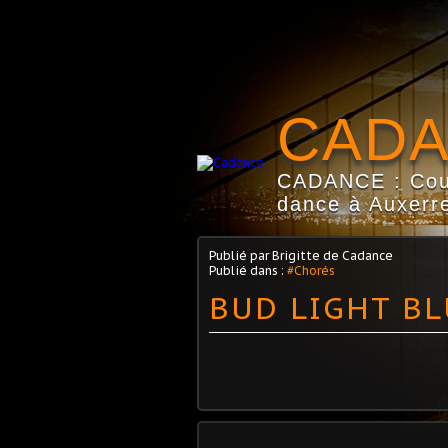
CAD
CADANCE : Coun
dance à Auxerre
Publié par Brigitte de Cadance
Publié dans :
#Chorés
BUD LIGHT BL