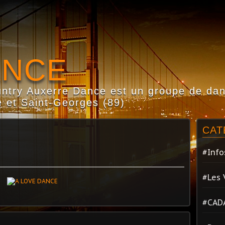
ANCE
try Auxerre Dance est un groupe de dans
 et Saint-Georges (89)
CAT
#Info
#Les 
#CAD