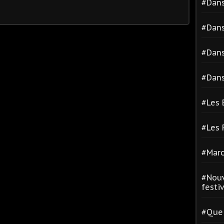
#Dans
#Dans
#Dans
#Dans
#Les 
#Les
#Marc
#Nouv
festiva
#Quel