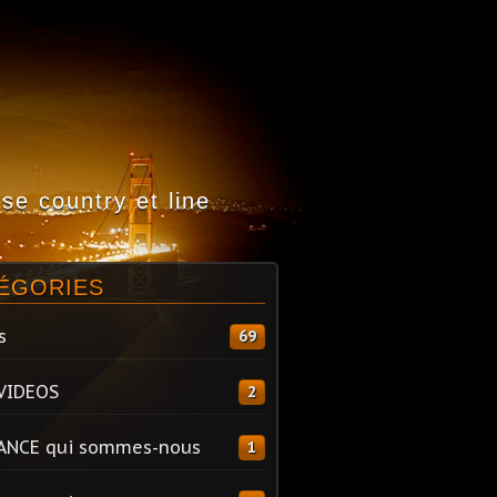
e country et line
ÉGORIES
s
69
VIDEOS
2
ANCE qui sommes-nous
1