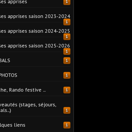
es apprises
1
es apprises saison 2023-2024
1
es apprises saison 2024-2025
1
es apprises saison 2025-2026
1
BALS
1
 PHOTOS
1
he, Rando festive ...
1
eautés (stages, séjours,
ls...)
1
ques liens
1