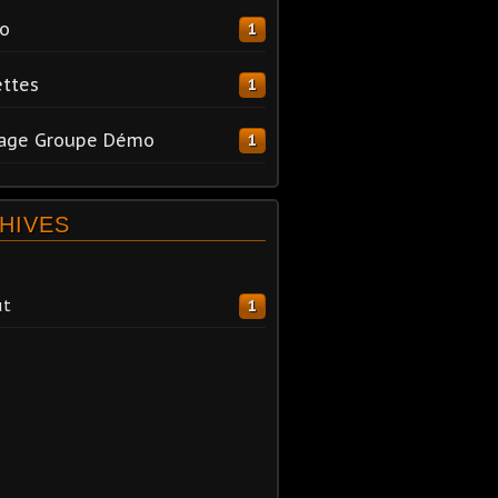
o
1
ttes
1
tage Groupe Démo
1
HIVES
ût
1