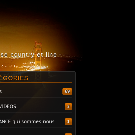
e country et line
ÉGORIES
s
69
VIDEOS
2
ANCE qui sommes-nous
1