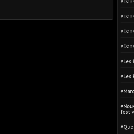
#Dans
#Dans
#Dans
#Dans
#Les 
#Les
#Marc
#Nouv
festiva
#Quel