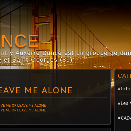
ANCE
try Auxerre Dance est un groupe de dans
 et Saint-Georges (89)
CAT
EAVE ME ALONE
#Info
#Les 
#CAD