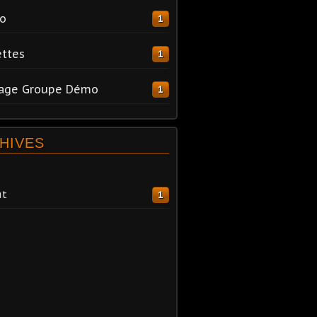
o
1
ttes
1
tage Groupe Démo
1
HIVES
ût
1