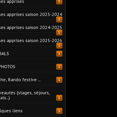
es apprises
1
es apprises saison 2023-2024
1
es apprises saison 2024-2025
1
es apprises saison 2025-2026
1
BALS
1
 PHOTOS
1
he, Rando festive ...
1
eautés (stages, séjours,
ls...)
1
ques liens
1