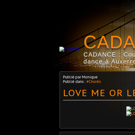
CAD
CADANCE : Coun
dance à Auxerre
Publié par Monique
Publié dans :
#Chorés
LOVE ME OR L