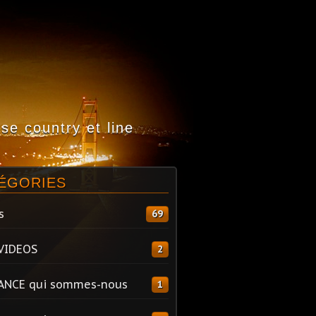
e country et line
ÉGORIES
s
69
VIDEOS
2
ANCE qui sommes-nous
1