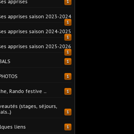
es apprises
1
es apprises saison 2023-2024
1
es apprises saison 2024-2025
1
es apprises saison 2025-2026
1
BALS
1
 PHOTOS
1
he, Rando festive ...
1
eautés (stages, séjours,
ls...)
1
ques liens
1