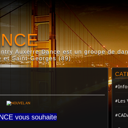
ANCE
try Auxerre Dance est un groupe de dans
 et Saint-Georges (89)
CAT
#Info
#Les 
#CAD
CE vous souhaite