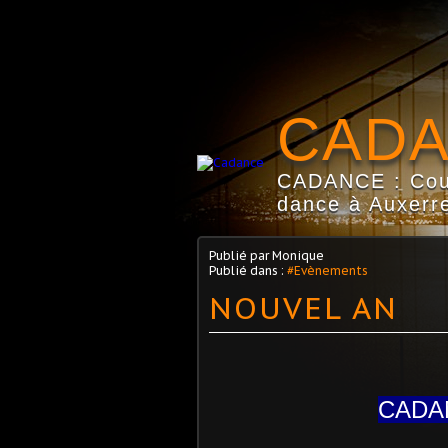
CAD
CADANCE : Coun
dance à Auxerre
Publié par Monique
Publié dans :
#Evènements
NOUVEL AN
CADAN