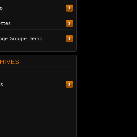
o
1
ttes
1
tage Groupe Démo
1
HIVES
ût
1