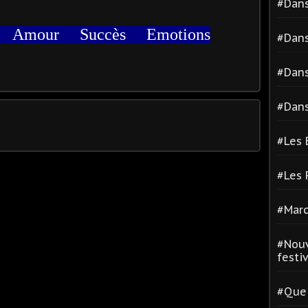
#Dans
r Amour Succès Emotions
#Dans
#Dans
#Dans
#Les 
#Les
#Marc
#Nouv
festiva
#Quel