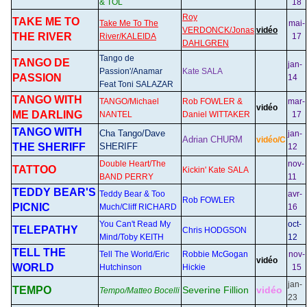
& TOL
18
Roy
TAKE ME TO
Take Me To The
mai-
VERDONCK/Jonas
vidéo
THE RIVER
River/KALEIDA
17
DAHLGREN
Tango de
TANGO DE
jan-
Passion'/Anamar
Kate SALA
PASSION
14
Feat Toni SALAZAR
TANGO WITH
TANGO/Michael
Rob FOWLER &
mar-
vidéo
ME DARLING
NANTEL
Daniel WITTAKER
17
TANGO WITH
Cha Tango/Dave
jan-
Adrian CHURM
vidéo
/C
THE SHERIFF
SHERIFF
12
Double Heart/The
nov-
TATTOO
Kickin' Kate SALA
BAND PERRY
11
TEDDY BEAR'S
Teddy Bear & Too
avr-
Rob FOWLER
PICNIC
Much/Cliff RICHARD
16
You Can't Read My
oct-
TELEPATHY
Chris HODGSON
Mind/Toby KEITH
12
TELL THE
Tell The World/Eric
Robbie McGogan
nov-
vidéo
WORLD
Hutchinson
Hickie
15
jan-
TEMPO
Severine Fillion
vidéo
Tempo/Matteo Bocelli
23