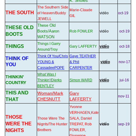
K. Sholes
The Southern Side
Marie-Claude
THE SOUTH
of Heaven/Buddy
vidéo
oct-19
GIL
JEWELL
These Old
THESE OLD
Boots/Aaron
Rob FOWLER
vidéo
oct-19
BOOTS
WATSON
Things I Garry
THINGS
Gary LAFFERTY
vidéo
oct-18
Around/Troy
Think Of You/Chris
Gaye TEATHER
THINK OF
YOUNG &
& Phil
vidéo
nov-17
YOU
CassadeePOPE
CARPENTER
What Was I
THINKIN'
Thinkin'/Dierks
Simon WARD
vidéo
jui-16
COUNTRY
BENTLEY
THIS AND
Woman/Mark
Gary
nov-11
CHESNUTT
LAFFERTY
THAT
Yvonne
VERHAGEN,Kate
THOSE
Those Were The
SALA, Daniel
WERE THE
Nignts/The Hunter
TREPAT, Rob
vidéo
sep-19
NIGHTS
Brother
s
FOWLER,
Giuseppe