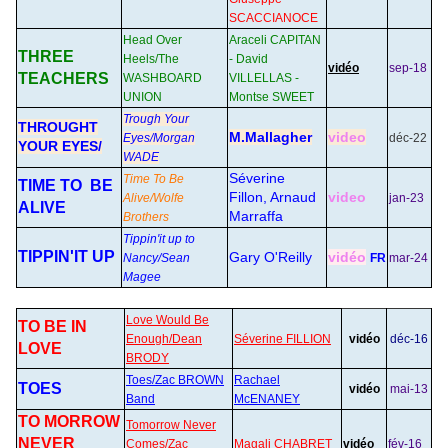
SCACCIANOCE
Head Over
Araceli CAPITAN
THREE
Heels/The
- David
vidéo
sep-18
TEACHERS
WASHBOARD
VILLELLAS -
UNION
Montse SWEET
Trough Your
THROUGHT
M.Mallagher
video
Eyes/Morgan
déc-22
YOUR EYES/
WA
DE
Séverine
Time To Be
TIME TO BE
Fillon, Arnaud
video
Alive/Wolfe
jan-23
ALIVE
Marraffa
Brothers
Tippin'it up to
TIPPIN'IT UP
Gary O'Reilly
vidéo
Nancy/Sean
FR
mar-24
Magee
Love Would Be
TO BE IN
Enough/Dean
Séverine FILLION
vidéo
déc-16
LOVE
BRODY
Toes/Zac BROWN
Rachael
TOES
vidéo
mai-13
Band
McENANEY
TO MORROW
Tomorrow Never
NEVER
Comes/Zac
Magali CHABRET
vidéo
fév-16