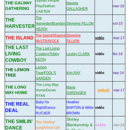
Games People
THE GALWAY
Maggie
Play/Nathan
mar-16
GATHERING
GALLAGHER
CARTER
The
THE
Harvester/Brandon
Séverine FILLON
oct-15
HARVESTER
HEATH
The Island/Shauna
Séverine
THE ISLAND
vidéo
mar-17
McSTRAVOCK
FILLION
THE LAST
The Last Living
LIVING
Cowboy/Tobby
Lesley CLARK
vidéo
fév-16
KEITH
COWBOY
Lemon
THE LEMON
Tree/FOOL'S
Kim RAY
vidéo
sep-14
TREE
GARDEN
The Long Way
THE LONG
Marie
Home/Derek
vidéo/C
mai-17
WAY HOME
SORENSEN
RYAN
Baby I'm
Heather
THE REAL
Right/Darius
BARTON & Willie
vidéo
DEAL
RUCkER
BROWN
Shirley
THE SMILIN'
The Smiling'
Blankenship &
vidéo
nov-23
DANCE
song/Vince Gill