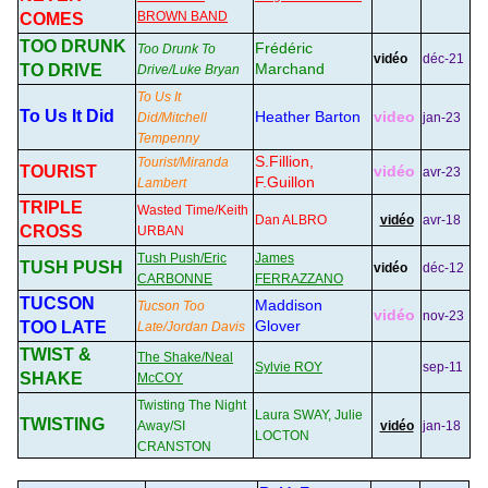
BROWN BAND
COMES
TOO DRUNK
Frédéric
Too Drunk To
vidéo
déc-21
Marchand
TO DRIVE
Drive/Luke Bryan
To Us It
To Us It Did
Heather Barton
video
Did/Mitchell
jan-23
Tempenny
S.Fillion,
Tourist/Miranda
TOURIST
vidéo
avr-23
F.Guillon
Lambert
TRIPLE
Wasted Time/Keith
Dan ALBRO
vidéo
avr-18
CROSS
URBAN
Tush Push/Eric
James
TUSH PUSH
vidéo
déc-12
CARBONNE
FERRAZZANO
TUCSON
Maddison
Tucson Too
vidéo
nov-23
Glover
TOO LATE
Late/Jordan Davis
TWIST &
The Shake/Neal
Sylvie ROY
sep-11
SHAKE
McCOY
Twisting The Night
Laura SWAY, Julie
TWISTING
Away/SI
vidéo
jan-18
LOCTON
CRANSTON