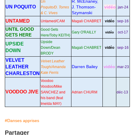
R. McEnaney,
Un
UN POQUITO
J. Thomson-
vidéo
Poquito/D. Torres
jan-24
Szymanski
& C. Vives
UNTAMED
Untamed/CAM
Magali CHABRET
vidéo
sep-16
UNTIL GOOD
Good Gets
Gary O'RAILLY
oct-17
vidéo
GETS HERE
Here
/Toby KEITH
)
Upside
UPSIDE
Down/Dean
Magali CHABRET
vidéo
sep-16
DOWN
BRODY
VELVET
Velvet Leather
LEATHER
Darren Bailey
vidéo
Tough/Amanda
mar-23
Kate Ferris
CHARLESTON
Voodoo
Voodoo/Mike
VOODOO JIVE
SANCHEZ and
Adrian CHURM
déc-13
his band (feat
Imelda MAY)
#Danses apprises
Partager