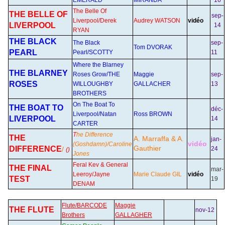
EMERALD
MIRANDA
16
The Belle Of
THE BELLE OF
sep-
Liverpool/Derek
Audrey WATSON
vidéo
LIVERPOOL
14
RYAN
THE BLACK
The Black
sep-
Tom DVORAK
PEARL
Pearl/SCOTTY
11
Where the Blarney
THE BLARNEY
Roses Grow/THE
Maggie
sep-
ROSES
WILLOUGHBY
GALLACHER
13
BROTHERS
On The Boat To
THE BOAT TO
déc-
Liverpool/Natan
Ross BROWN
LIVERPOOL
14
CARTER
T
he Difference
THE
A. Marraffa & A.
jan-
vidéo
(Goshdamn)/Caroline
Gauthier
DIFFERENCE
/
24
()
Jones
Feral Kev & General
THE FINAL
mar-
Leeroy/Jayne
Marie Claude GIL
vidéo
TEST
19
DENAM
Flute/BARCODE
Maggie
THE FLUTE
nov-12
Brothers
GALLAGHER