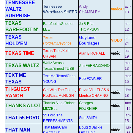
TENNESSEE
Tennessee
Andy
avr-
WALTZ
vidéo/C
Waltz/Ireen SHEER
CHAMBLEY
13
SURPRISE
TEXAS
Barefootin'/Scooter
Jo & Rita
sep-
BAREFOOTIN'
LEE
THOMPSON
12
TEXAS
Guylaine
Texas
juin-
VIDEO
Bourdages
HOLD'EM
Hold'em/Beyoncé
24
Texas Time/Keith
oct-
TEXAS TIME
Alan BIRCHALL
vidéo
URBAN
19
Waltz Across
mai-
TEXAS WALTZ
Jim FERRAZZANO
Texas/Ernest TUBB
13
TEXT ME
Text Me Texas/Chris
mar-
Rob FOWLER
TEXAS
YOUNG
15
TH-GUEST
Girl With The Fishing
David VILLELAS &
déc-
vidéo
RANCH
Rod/Lisa McHUGH
Montse CHAFINO
18
Thanks A Lot/Robert
Georges
nov-
THANKS A LOT
vidéo
MIZZELL
FOURNIER
12
55 Ford/The
jan-
THAT 55 FORD
Sue SMITH
REFRESHMENTS
15
That Man/Caro
Doug & Jackie
jui-
THAT MAN
vidéo