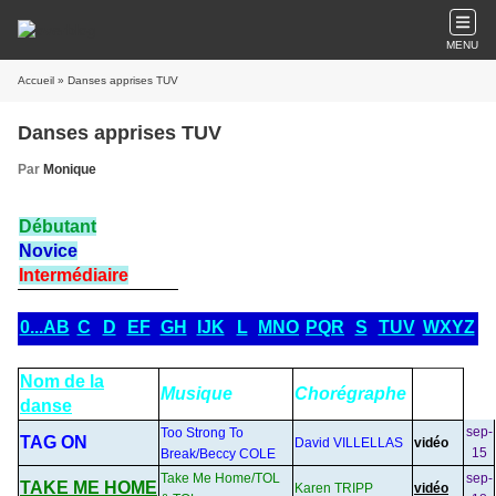
MENU
Accueil
» Danses apprises TUV
Danses apprises TUV
Par
Monique
Débutant
Novice
Intermédiaire
0...AB
C
D
EF
GH
IJK
L
MNO
PQR
S
TUV
WXYZ
Nom de la
Musique
Chorégraphe
danse
sep-
Too Strong To
TAG ON
David VILLELLAS
vidéo
15
Break/Beccy COLE
Take Me Home/TOL
sep-
TAKE ME HOME
Karen TRIPP
vidéo