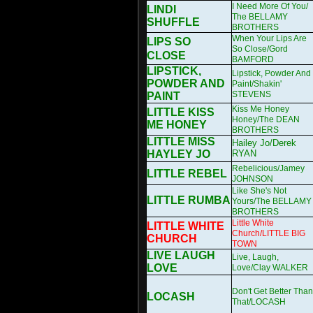
I Need More Of You/
LINDI
The BELLAMY
SHUFFLE
BROTHERS
When Your Lips Are
LIPS SO
So Close/Gord
CLOSE
BAMFORD
LIPSTICK,
Lipstick, Powder And
POWDER AND
Paint/Shakin'
STEVENS
PAINT
Kiss Me Honey
LITTLE KISS
Honey/The DEAN
ME HONEY
BROTHERS
LITTLE MISS
Hailey Jo/Derek
HAYLEY JO
RYAN
Rebelicious/Jamey
LITTLE REBEL
JOHNSON
Like She's Not
LITTLE RUMBA
Yours/The BELLAMY
BROTHERS
Little White
LITTLE WHITE
Church/LITTLE BIG
CHURCH
TOWN
LIVE LAUGH
Live, Laugh,
LOVE
Love/Clay WALKER
Don't Get Better Than
LOCASH
That/LOCASH