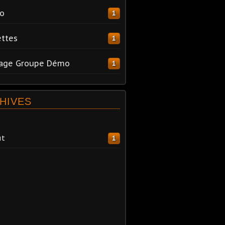
o
1
ttes
1
tage Groupe Démo
1
HIVES
ût
1