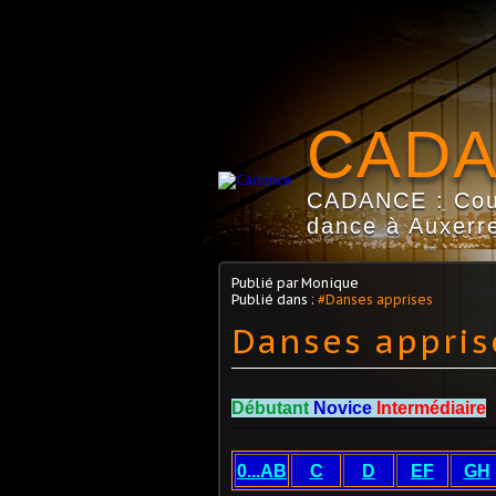
CAD
CADANCE : Coun
dance à Auxerre
Publié par Monique
Publié dans :
#Danses apprises
Danses appris
Débutant
Novice
Intermédiaire
0...AB
C
D
EF
GH