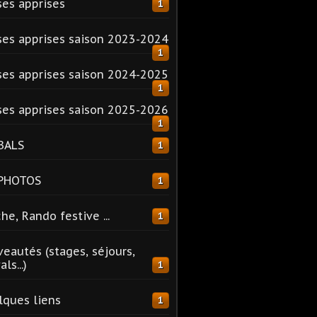
es apprises
1
es apprises saison 2023-2024
1
es apprises saison 2024-2025
1
es apprises saison 2025-2026
1
BALS
1
 PHOTOS
1
he, Rando festive ...
1
eautés (stages, séjours,
ls...)
1
ques liens
1