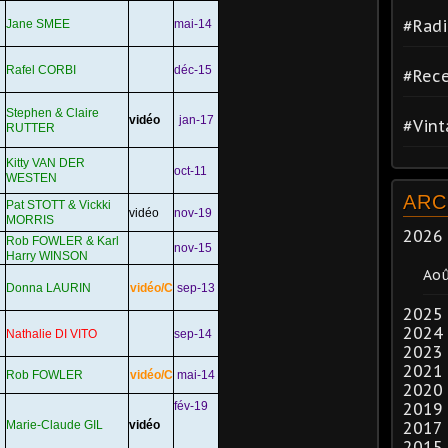
#Radi
Jane SMEE
mai-14
Rafel CORBI
déc-15
#Rece
Stephen & Claire
vidéo
jan-17
#Vin
RUTTER
Kitty VAN DER
oct-11
WESTEN
ARC
Pat STOTT & Vickki
vidéo
nov-19
MORRIS
2026
Rob FOWLER & Karl
nov-15
Harry WINSON
Ao
Donna LAURIN
vidéo/C
sep-13
2025
2024
Nathalie DI VITO
sep-14
2023
2021
Rob FOWLER
vidéo/C
mai-14
2020
fév-19
2019
Marie-Claude GIL
vidéo
2017
2015