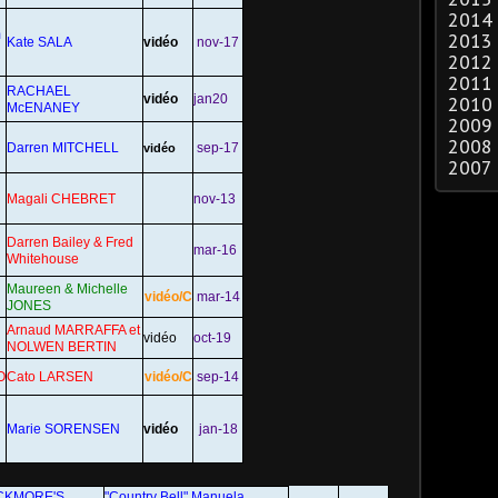
2014
m
2013
Kate SALA
vidéo
nov-17
2012
2011
RACHAEL
vidéo
jan20
2010
McENANEY
2009
2008
Darren MITCHELL
sep-17
vidéo
2007
Magali CHEBRET
nov-13
Darren Bailey & Fred
mar-16
Whitehouse
Maureen & Michelle
vidéo/C
mar-14
JONES
Arnaud MARRAFFA et
vidéo
oct-19
NOLWEN BERTIN
O
Cato LARSEN
vidéo/C
sep-14
Marie SORENSEN
vidéo
jan-18
ACKMORE'S
"Country Bell" Manuela