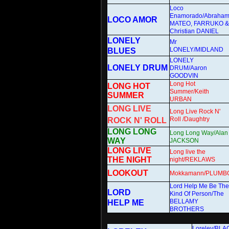
Loco
Enamorado/Abraha
LOCO AMOR
MATEO, FARRUKO &
Christian DANIEL
LONELY
Mr
LONELY/MIDLAND
BLUES
LONELY
LONELY DRUM
DRUM/Aaron
GOODVIN
Long Hot
LONG HOT
Summer/Keith
SUMMER
URBAN
LONG LIVE
Long Live Rock N'
Roll /Daughtry
ROCK N' ROLL
LONG LONG
Long Long Way/Alan
WAY
JACKSON
LONG LIVE
Long live the
THE NIGHT
night/REKLAWS
LOOKOUT
Mokkamann/PLUMB
Lord Help Me Be The
LORD
Kind Of Person/The
BELLAMY
HELP ME
BROTHERS
Loreley/BL