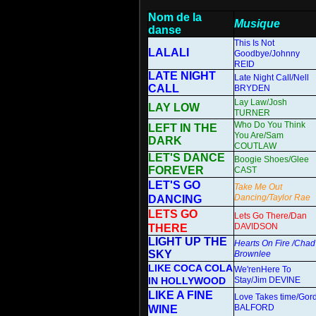
Nom de la
Musique
danse
This Is Not
LALALI
Goodbye/Johnny
REID
LATE NIGHT
Late Night Call/Nell
CALL
BRYDEN
Lay Law/Josh
LAY LOW
TURNER
Who Do You Think
LEFT IN THE
You Are/Sam
DARK
COUTLAW
LET'S DANCE
Boogie Shoes/Glee
FOREVER
CAST
LET'S GO
Take Me Out
Dancing/Taylor Rae
DANCING
LETS GO
Lets Go There/Dan
DAVIDSON
THERE
LIGHT UP THE
Hearts On Fire /Chad
SKY
Brownlee
LIKE COCA COLA
We'renHere To
IN HOLLYWOOD
Stay/Jim DEVINE
LIKE A FINE
Love Takes time/Gor
BALFORD
WINE