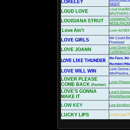
LORELEY
NIGHT
Loud love/Mo
LOUD LOVE
BROTHERS
Louisiana/Th
LOUISIANA STRUT
WOOLPACK
Love Ain't
Love Ain't/E
We Could Be
LOVE GIRLS
Promised
Love Done Go
LOVE JOANN
CURRINGT
No Face, No
LOVE LIKE THUNDER
Number/Mod
Love Gonna 
LOVE WILL WIN
Win/Paulina
LOVER PLEASE
Lover Please
COME BACK
(Partner)
LOVE'S GONNA
Love's Gonna
MAKE IT
Alright/Geor
LOW KEY
Low Key/Ke
LUCKY LIPS
Lucky Lips/T