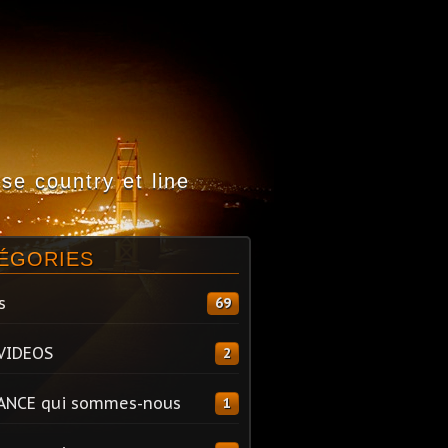
e country et line
ÉGORIES
s
69
VIDEOS
2
ANCE qui sommes-nous
1