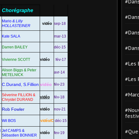
#Dans
Chorégraphe
#Dans
Mario
& Lilly
vidéo
sep-18
HOLLASTEINER
#Dans
Kate SALA
mar-13
Darren BAILEY
déc-15
#Dans
Vivienne SCOTT
vidéo
fév-17
#Les 
Alison Biggs & Peter
avr-14
METELNICK
#Les
C.Durand, S.
Fillion
vidéo
fév-23
#Marc
Séverine FILLION
&
vidéo
fév-18
Chrystel DURAND
Rob Fowler
vidéo
nov-21
#Nouv
festiva
Wil BOS
vidéo/C
déc-15
d
Jef CAMPS &
#Quel
vidéo
fev-19
Sébastien BONNIER