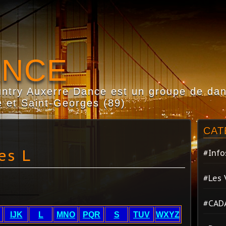
ANCE
try Auxerre Dance est un groupe de dans
 et Saint-Georges (89)
CAT
es L
#Info
#Les 
#CAD
IJK
L
MNO
PQR
S
TUV
WXYZ