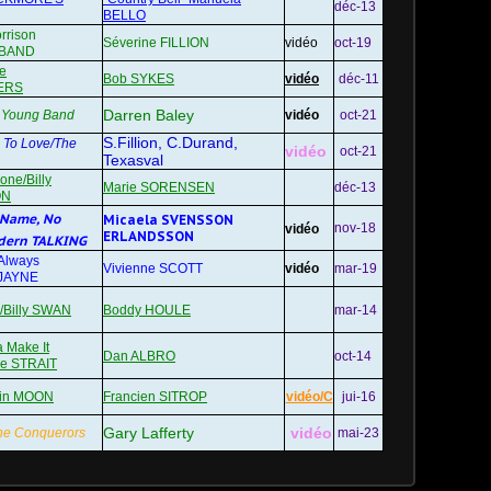
déc-13
BELLO
rrison
Séverine FILLION
vidéo
oct-19
BAND
e
Bob SYKES
vidéo
déc-11
ERS
Darren Baley
li Young Band
vidéo
oct-21
S.Fillion, C.Durand,
 To Love/The
vidéo
oct-21
Texasval
ne/Billy
Marie SORENSEN
déc-13
ON
 Name, No
Micaela SVENSSON
nov-18
vidéo
ERLANDSSON
ern TALKING
Always
Vivienne SCOTT
vidéo
mar-19
 JAYNE
/Billy SWAN
Boddy HOULE
mar-14
 Make It
Dan ALBRO
oct-14
ge STRAIT
vin MOON
Francien SITROP
vidéo/C
jui-16
Gary Lafferty
vidéo
he Conquerors
mai-23