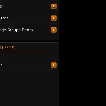
o
1
ttes
1
tage Groupe Démo
1
HIVES
ût
1