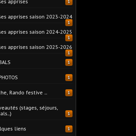
es apprises
1
es apprises saison 2023-2024
1
es apprises saison 2024-2025
1
es apprises saison 2025-2026
1
BALS
1
 PHOTOS
1
he, Rando festive ...
1
eautés (stages, séjours,
ls...)
1
ques liens
1