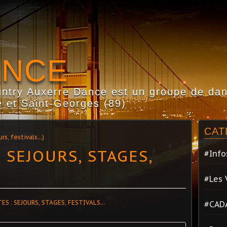
ANCE
try Auxerre Dance est un groupe de dans
 et Saint-Georges (89)
CAT
s, festivals...)
 SEJOURS, STAGES,
#Info
#Les 
#CAD