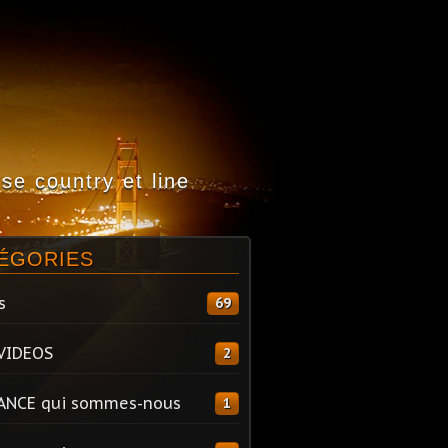
e country et line
ÉGORIES
s
69
VIDEOS
2
ANCE qui sommes-nous
1