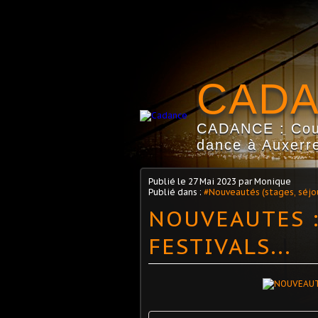
CAD
CADANCE : Coun
dance à Auxerre
Publié le
27 Mai 2023
par Monique
Publié dans :
#Nouveautés (stages, séjour
NOUVEAUTES :
FESTIVALS...