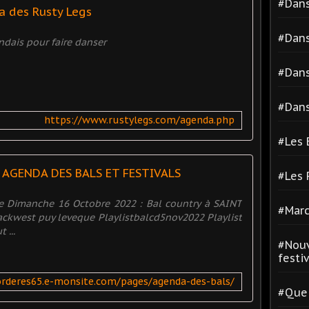
#Dans
 des Rusty Legs
#Dans
ndais pour faire danser
#Dans
#Dans
https://www.rustylegs.com/agenda.php
#Les 
AGENDA DES BALS ET FESTIVALS
#Les
e Dimanche 16 Octobre 2022 : Bal country à SAINT
#Marc
ackwest puy leveque Playlistbalcd5nov2022 Playlist
 ...
#Nouv
festiva
orderes65.e-monsite.com/pages/agenda-des-bals/
#Quel