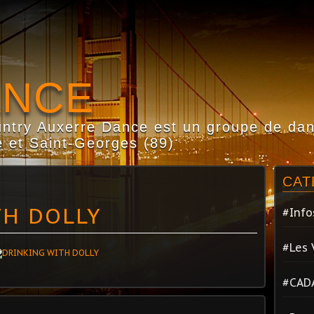
ANCE
try Auxerre Dance est un groupe de dans
 et Saint-Georges (89)
CAT
TH DOLLY
#Info
#Les 
#CAD