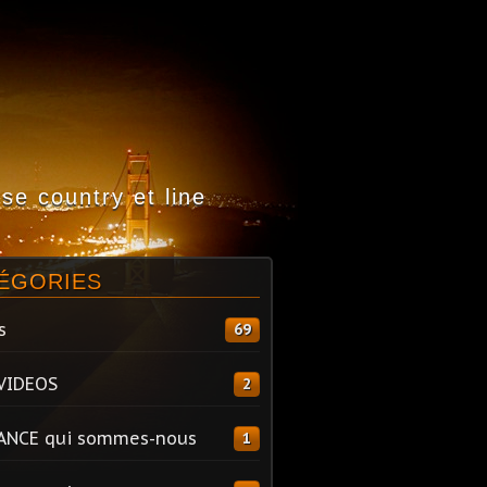
e country et line
ÉGORIES
s
69
VIDEOS
2
ANCE qui sommes-nous
1