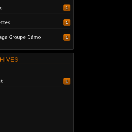
o
1
ttes
1
tage Groupe Démo
1
HIVES
ût
1