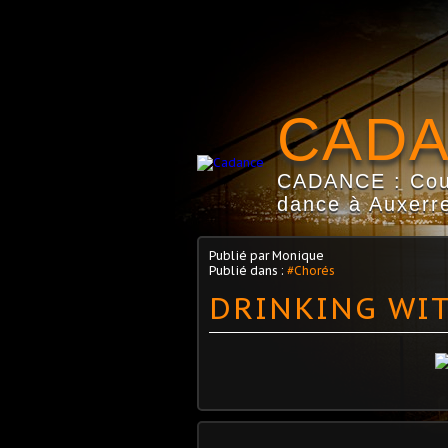
CAD
CADANCE : Coun
dance à Auxerre
Publié par Monique
Publié dans :
#Chorés
DRINKING WI