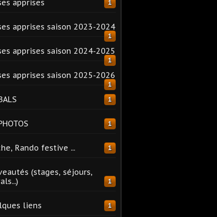
es apprises
1
es apprises saison 2023-2024
1
es apprises saison 2024-2025
1
es apprises saison 2025-2026
1
BALS
1
 PHOTOS
1
he, Rando festive ...
1
eautés (stages, séjours,
ls...)
1
ques liens
1