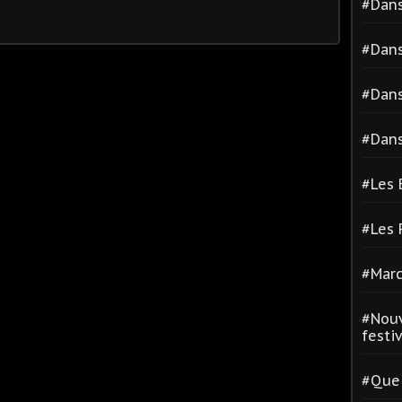
#Dans
#Dans
#Dans
#Dans
#Les 
#Les
#Marc
#Nouv
festiva
#Quel