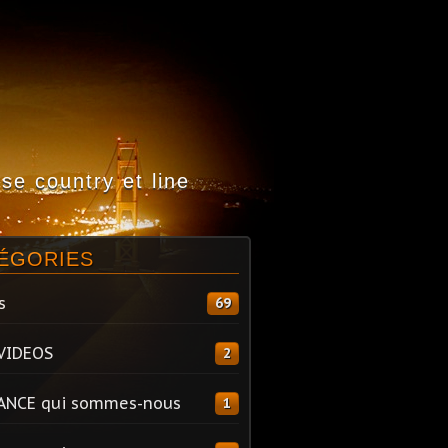
e country et line
ÉGORIES
s
69
VIDEOS
2
ANCE qui sommes-nous
1