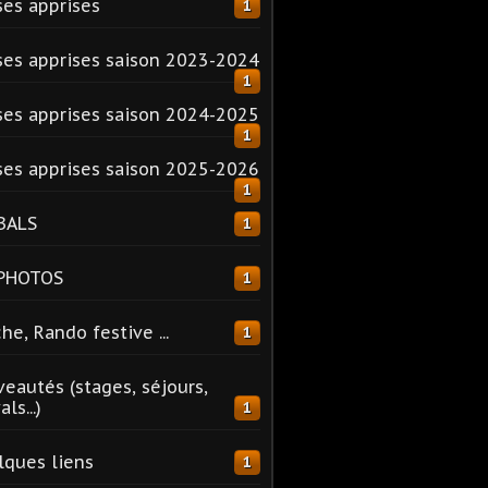
es apprises
1
es apprises saison 2023-2024
1
es apprises saison 2024-2025
1
es apprises saison 2025-2026
1
BALS
1
 PHOTOS
1
he, Rando festive ...
1
eautés (stages, séjours,
ls...)
1
ques liens
1