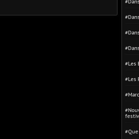
#Dans
#Dans
#Dans
#Dans
#Les 
#Les
#Marc
#Nouv
festiva
#Quel