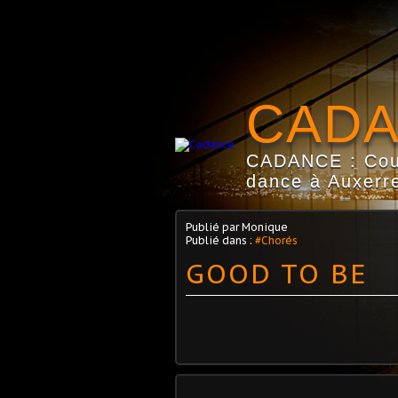
CAD
CADANCE : Coun
dance à Auxerre
Publié par Monique
Publié dans :
#Chorés
GOOD TO BE