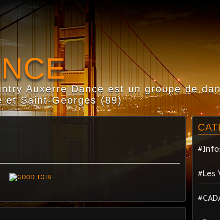
ANCE
try Auxerre Dance est un groupe de dans
 et Saint-Georges (89)
CAT
#Info
#Les 
#CAD