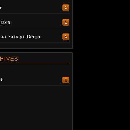
o
1
ttes
1
tage Groupe Démo
1
HIVES
ût
1