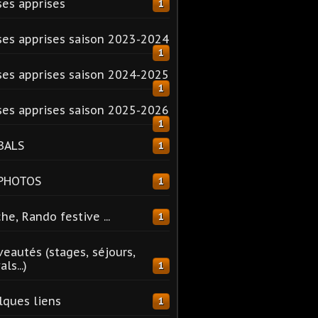
es apprises
1
es apprises saison 2023-2024
1
es apprises saison 2024-2025
1
es apprises saison 2025-2026
1
BALS
1
 PHOTOS
1
he, Rando festive ...
1
eautés (stages, séjours,
ls...)
1
ques liens
1