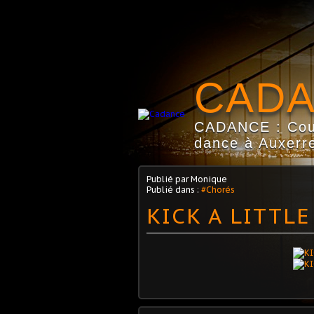
CAD
CADANCE : Coun
dance à Auxerre
Publié par Monique
Publié dans :
#Chorés
KICK A LITTL