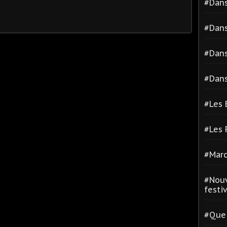
#Dans
#Dans
#Dans
#Dans
#Les 
#Les
#Marc
#Nouv
festiva
#Quel