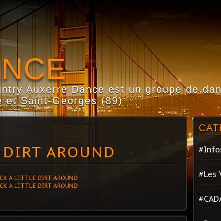
ANCE
try Auxerre Dance est un groupe de dans
 et Saint-Georges (89)
CAT
E DIRT AROUND
#Info
#Les 
#CAD