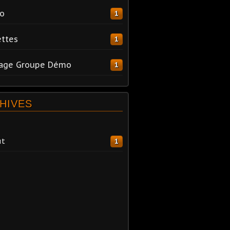
o
1
ttes
1
tage Groupe Démo
1
HIVES
ût
1