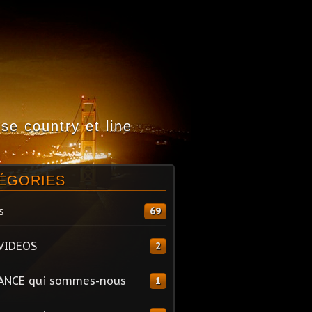
e country et line
ÉGORIES
s
69
VIDEOS
2
ANCE qui sommes-nous
1