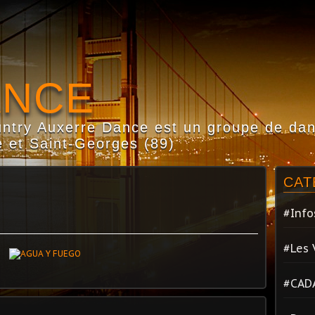
ANCE
try Auxerre Dance est un groupe de dans
 et Saint-Georges (89)
CAT
#Info
#Les 
#CAD