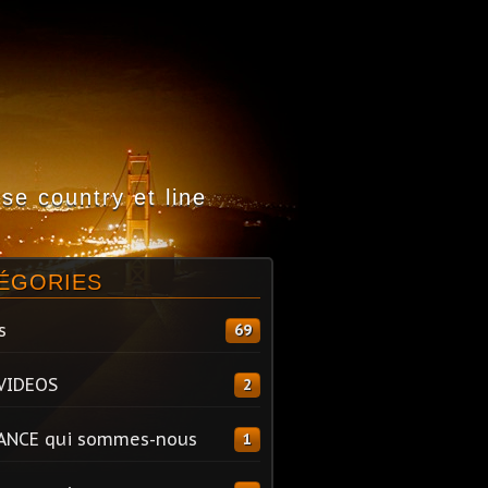
e country et line
ÉGORIES
s
69
VIDEOS
2
ANCE qui sommes-nous
1