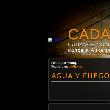
CAD
CADANCE : Coun
dance à Auxerre
Publié par Monique
Publié dans :
#Chorés
AGUA Y FUEGO