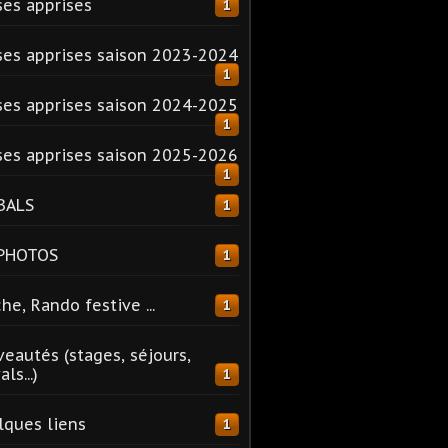
es apprises
1
es apprises saison 2023-2024
1
es apprises saison 2024-2025
1
es apprises saison 2025-2026
1
BALS
1
 PHOTOS
1
he, Rando festive ...
1
eautés (stages, séjours,
ls...)
1
ques liens
1