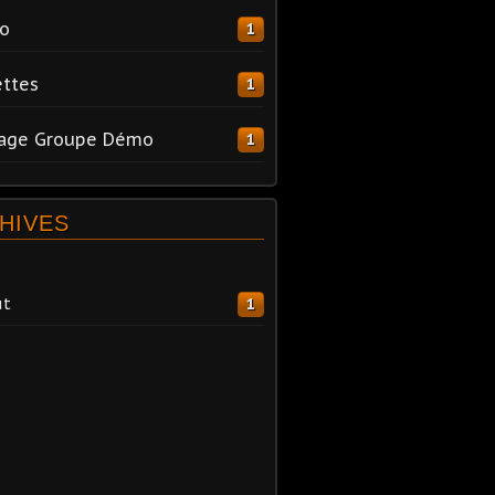
o
1
ttes
1
tage Groupe Démo
1
HIVES
ût
1