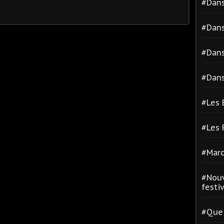
#Dans
#Dans
#Dans
#Dans
#Les 
#Les
#Marc
#Nouv
festiva
#Quel